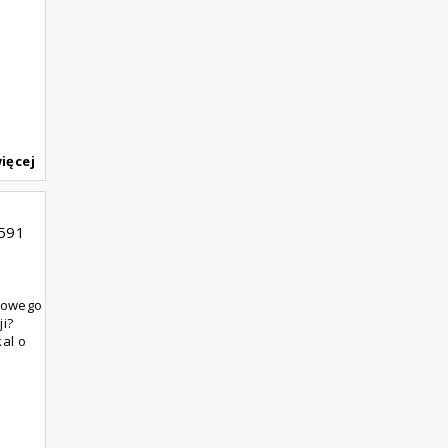
ięcej
591
rtowego
ji?
al o