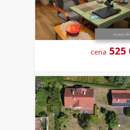
nowa ofe
525
cena