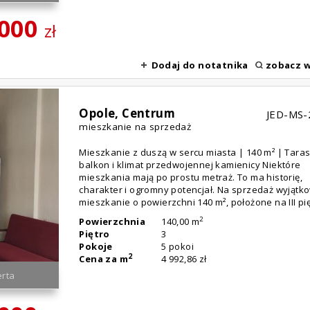
 000
zł
Dodaj do notatnika
zobacz w
Opole,
Centrum
JED-MS-
mieszkanie na sprzedaż
Mieszkanie z duszą w sercu miasta | 140 m² | Taras
balkon i klimat przedwojennej kamienicy Niektóre
mieszkania mają po prostu metraż. To ma historię,
charakter i ogromny potencjał. Na sprzedaż wyjątk
mieszkanie o powierzchni 140 m², położone na III pięt
2
Powierzchnia
140,00 m
Piętro
3
Pokoje
5 pokoi
2
Cena za m
4 992,86 zł
rta