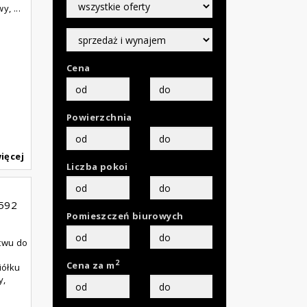
, ...
Cena
Powierzchnia
ięcej
Liczba pokoi
592
Pomieszczeń biurowych
twu do
2
Cena za m
iółku
y,