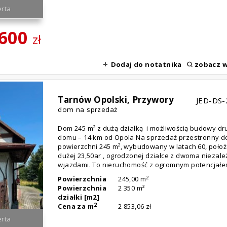
rta
 600
zł
Dodaj do notatnika
zobacz w
Tarnów Opolski,
Przywory
JED-DS-
dom na sprzedaż
Dom 245 m² z dużą działką i możliwością budowy dr
domu – 14 km od Opola Na sprzedaż przestronny d
powierzchni 245 m², wybudowany w latach 60, poło
dużej 23,50ar , ogrodzonej działce z dwoma niezal
wjazdami. To nieruchomość z ogromnym potencjałem
2
Powierzchnia
245,00 m
Powierzchnia
2 350 m²
działki [m2]
2
Cena za m
2 853,06 zł
rta