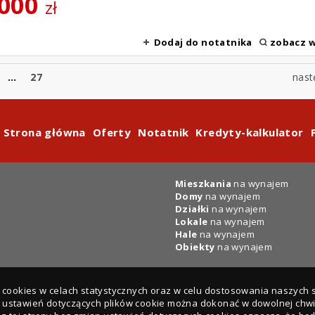
 000
zł
Dodaj do notatnika
zobacz w
...
27
nast
Strona główna
Oferty
Notatnik
Kredyty-kalkulator
Mieszkania
na wynajem
Domy
na wynajem
Działki
na wynajem
Lokale
na wynajem
Hale
na wynajem
Obiekty
na wynajem
ki cookies w celach statystycznych oraz w celu dostosowania naszych
y ustawień dotyczących plików cookie można dokonać w dowolnej chwil