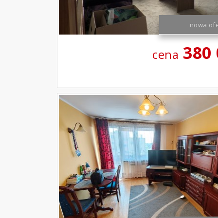
nowa ofe
380
cena