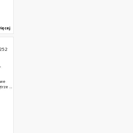
ięcej
252
,
owe
rze ...