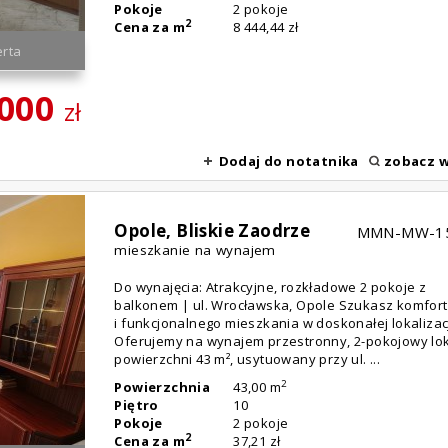
Pokoje
2 pokoje
2
Cena za m
8 444,44 zł
rta
 000
zł
Dodaj do notatnika
zobacz w
Opole,
Bliskie Zaodrze
MMN-MW-1
mieszkanie na wynajem
Do wynajęcia: Atrakcyjne, rozkładowe 2 pokoje z
balkonem | ul. Wrocławska, Opole Szukasz komfo
i funkcjonalnego mieszkania w doskonałej lokalizac
Oferujemy na wynajem przestronny, 2-pokojowy lok
powierzchni 43 m², usytuowany przy ul. ...
2
Powierzchnia
43,00 m
Piętro
10
Pokoje
2 pokoje
2
Cena za m
37,21 zł