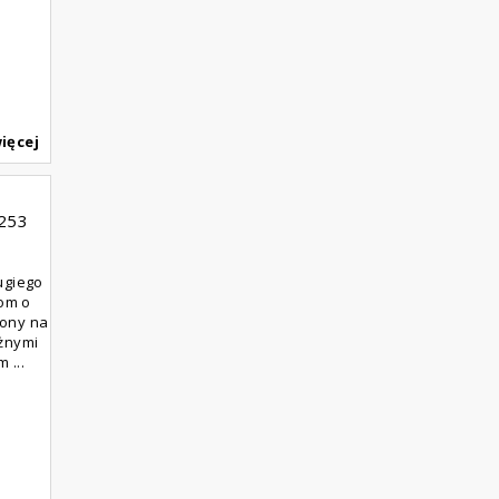
ięcej
253
ugiego
om o
żony na
eżnymi
 ...