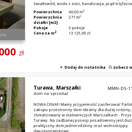
światłowód, woda z sieci, kanalizacja, prąd trójfazowy
2
Powierzchnia
40,00 m
Powierzchnia
277 m²
działki [m2]
Pokoje
3 pokoje
2
Cena za m
13 125,00 zł
rta
 000
zł
Dodaj do notatnika
zobacz w
Turawa,
Marszałki
MMN-DS-1
dom na sprzedaż
NOWA CENA!!! Mamy przyjemność zaoferować Pańs
zakupu przestronny dom idealny dla dużej rodziny,
zlokalizowany w malowniczych Marszałkach - Przys
Turawy. Na zadbanej posesji posadowiony jest duż
praktyczny dom jednorodzinny oraz wolnostojący
dwustanowiskowy ...