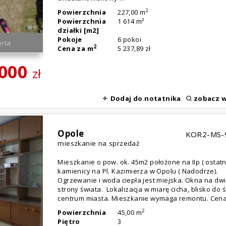
2
Powierzchnia
227,00 m
Powierzchnia
1 614 m²
działki [m2]
Pokoje
6 pokoi
rta
2
Cena za m
5 237,89 zł
 000
zł
Dodaj do notatnika
zobacz w
Opole
KOR2-MS-
mieszkanie na sprzedaż
Mieszkanie o pow. ok. 45m2 położone na IIp ( ostat
kamienicy na Pl. Kazimierza w Opolu ( Nadodrze).
Ogrzewanie i woda ciepła jest miejska. Okna na dw
strony świata. Lokalizacja w miarę cicha, blisko do ś
centrum miasta. Mieszkanie wymaga remontu. Cena 
2
Powierzchnia
45,00 m
Piętro
3