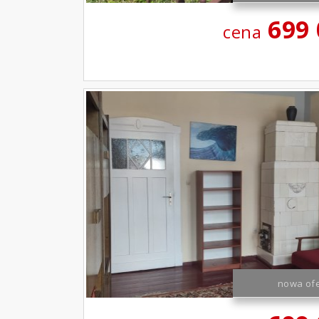
699
cena
nowa ofe