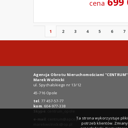
699
cena
1
2
3
4
5
6
7
Agencja Obrotu Nieruchomościami "CENTRUM"
Marek Wolnicki
ul. Spychalskiego nr 13/12
45-716 Opole
tel
. 77 457-57-77
kom
. 604-977-338
Skype
: centrum_opole
Ta strona wykorzystuje pli
e-mail
:
centrum@apco.pl
potrzeb klientów. Zmian
marekwolnicki@op.pl