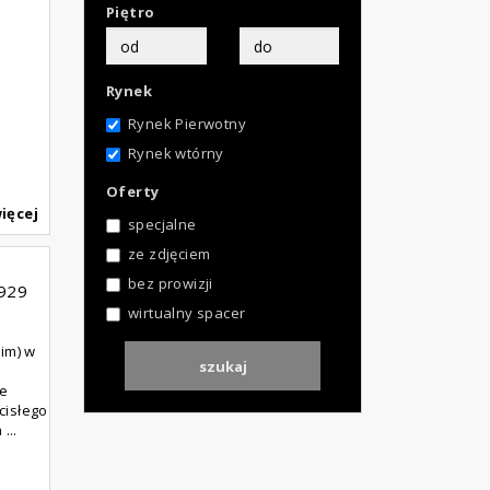
Piętro
Rynek
Rynek Pierwotny
Rynek wtórny
Oferty
ięcej
specjalne
ze zdjęciem
bez prowizji
929
wirtualny spacer
nim) w
ie
cisłego
...