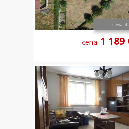
nowa ofe
1 189
cena