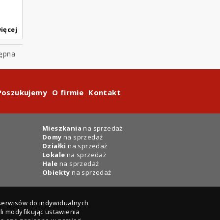
ięcej
ępna
Poszukujemy
O firmie
Kontakt
Mieszkania
na sprzedaż
Domy
na sprzedaż
Działki
na sprzedaż
Lokale
na sprzedaż
Hale
na sprzedaż
Obiekty
na sprzedaż
 serwisów do indywidualnych
i modyfikując ustawienia