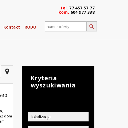
tel.
77 457 57 77
kom.
604 977 338
Kontakt
RODO
Kryteria
wyszukiwania
930
a,
0m2 dom
sem