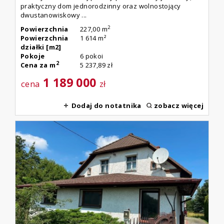
praktyczny dom jednorodzinny oraz wolnostojący
dwustanowiskowy ...
2
Powierzchnia
227,00 m
Powierzchnia
1 614 m²
działki [m2]
Pokoje
6 pokoi
2
Cena za m
5 237,89 zł
1 189 000
cena
zł
Dodaj do notatnika
zobacz więcej