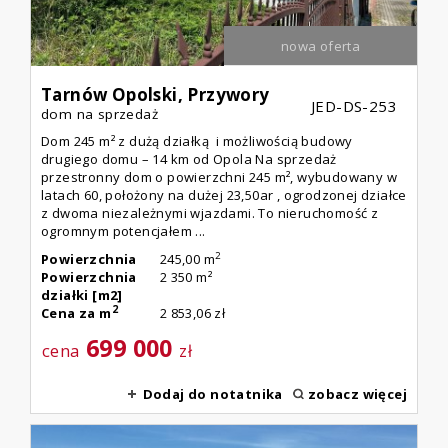
nowa oferta
Tarnów Opolski,
Przywory
JED-DS-253
dom na sprzedaż
Dom 245 m² z dużą działką i możliwością budowy
drugiego domu – 14 km od Opola Na sprzedaż
przestronny dom o powierzchni 245 m², wybudowany w
latach 60, położony na dużej 23,50ar , ogrodzonej działce
z dwoma niezależnymi wjazdami. To nieruchomość z
ogromnym potencjałem ...
2
Powierzchnia
245,00 m
Powierzchnia
2 350 m²
działki [m2]
2
Cena za m
2 853,06 zł
699 000
cena
zł
Dodaj do notatnika
zobacz więcej