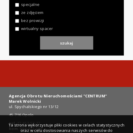
specjalne
ze zdjęciem
bez prowizji
wirtualny spacer
Agencja Obrotu Nieruchomościami "CENTRUM"
Marek Wolnicki
ul. Spychalskiego nr 13/12
45-716 Opole
tel
. 77 457-57-77
Ta strona wykorzystuje pliki cookies w celach statystycznych
kom
. 604-977-338
oraz w celu dostosowania naszych serwisów do