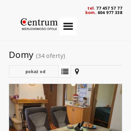
tel.
77 457 57 77
kom.
604 977 338
Domy
(34 oferty)
pokaż od
najnowszych