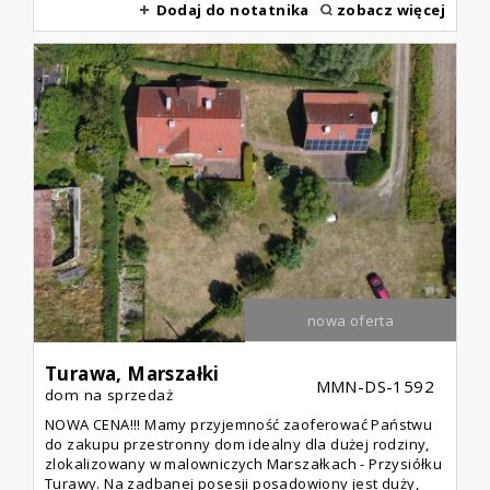
Dodaj do notatnika
zobacz więcej
nowa oferta
Turawa,
Marszałki
MMN-DS-1592
dom na sprzedaż
NOWA CENA!!! Mamy przyjemność zaoferować Państwu
do zakupu przestronny dom idealny dla dużej rodziny,
zlokalizowany w malowniczych Marszałkach - Przysiółku
Turawy. Na zadbanej posesji posadowiony jest duży,