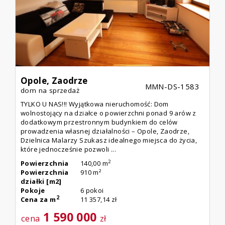
Opole,
Zaodrze
MMN-DS-1583
dom na sprzedaż
TYLKO U NAS!!! Wyjątkowa nieruchomość: Dom
wolnostojący na działce o powierzchni ponad 9 arów z
dodatkowym przestronnym budynkiem do celów
prowadzenia własnej działalności – Opole, Zaodrze,
Dzielnica Malarzy Szukasz idealnego miejsca do życia,
które jednocześnie pozwoli ...
2
Powierzchnia
140,00 m
Powierzchnia
910 m²
działki [m2]
Pokoje
6 pokoi
2
Cena za m
11 357,14 zł
1 590 000
cena
zł