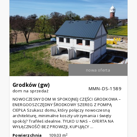
nowa oferta
Grodków (gw)
MMN-DS-1589
dom na sprzedaż
NOWOCZESNY DOM W SPOKOJNEJ CZĘŚCI GRODKOWA –
ENERGOOSZCZĘDNY ŚRODKOWY SZEREG Z POMPĄ
CIEPŁA Szukasz domu, który połączy nowoczesną
architekturę, minimalne koszty utrzymania i święty
spokój? Trafiłeś idealnie. TYLKO U NAS – OFERTA NA
WYŁĄCZNOŚĆ! BEZ PROWIZJI, KUPUJĄCY ...
2
Powierzchnia
109,03 m