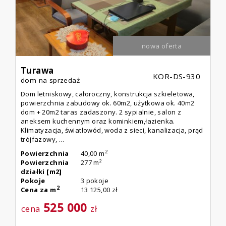
nowa oferta
Turawa
KOR-DS-930
dom na sprzedaż
Dom letniskowy, całoroczny, konstrukcja szkieletowa,
powierzchnia zabudowy ok. 60m2, użytkowa ok. 40m2
dom + 20m2 taras zadaszony. 2 sypialnie, salon z
aneksem kuchennym oraz kominkiem,łazienka.
Klimatyzacja, światłowód, woda z sieci, kanalizacja, prąd
trójfazowy, ...
2
Powierzchnia
40,00 m
Powierzchnia
277 m²
działki [m2]
Pokoje
3 pokoje
2
Cena za m
13 125,00 zł
525 000
cena
zł