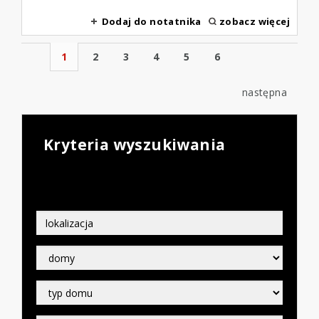
Dodaj do notatnika
zobacz więcej
1
2
3
4
5
6
następna
Kryteria wyszukiwania