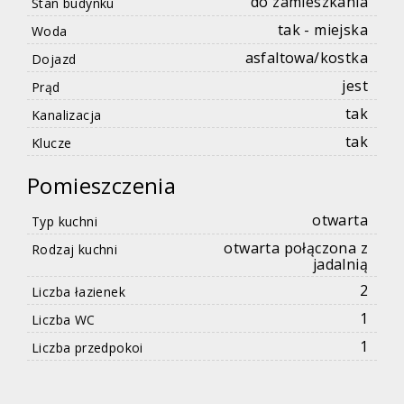
do zamieszkania
Stan budynku
tak - miejska
Woda
asfaltowa/kostka
Dojazd
jest
Prąd
tak
Kanalizacja
tak
Klucze
Pomieszczenia
otwarta
Typ kuchni
otwarta połączona z
Rodzaj kuchni
jadalnią
2
Liczba łazienek
1
Liczba WC
1
Liczba przedpokoi