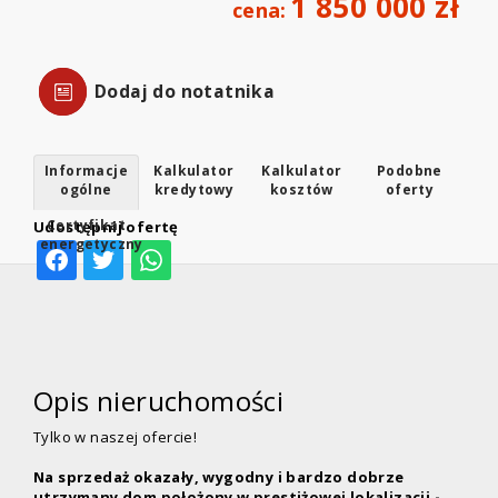
1 850 000 zł
cena:
Dodaj do notatnika
Informacje
Kalkulator
Kalkulator
Podobne
ogólne
kredytowy
kosztów
oferty
Certyfikat
Udostępnij ofertę
energetyczny
Opis nieruchomości
Tylko w naszej ofercie!
Na sprzedaż okazały, wygodny i bardzo dobrze
utrzymany dom położony w prestiżowej lokalizacji -