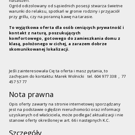
nasadzeń.
Ogród odizolowany od sąsiednich posesji stwarza świetne
warunki do relaksu, spotkań w gronie rodziny i przyjaciół
przy grillu, czy na poranną kawę na tarasie.
To wyjątkowa oferta dla osób
ceniących prywatność i
kontakt z naturą,
poszukujących
komfortowego,
gotowego do zamieszkania
domu z
klasą, położonego w cichej, a zarazem dobrze
skomunikowanej lokalizacji.
Jeśli zainteresowała Cię ta oferta i masz pytania, to
zachęcam do kontaktu: Marek Wolnicki tel. 604 977 338 , 77
457 57 77
Nota prawna
Opis oferty zawarty na stronie internetowej sporządzany
jest na podstawie oględzin nieruchomości oraz informacji
uzyskanych od właściciela, może podlegać aktualizacji i nie
stanowi oferty określonej w art. 66 i następnych K.C.
Szczegóły