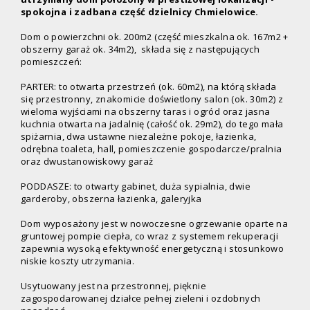
spokojna i zadbana część dzielnicy Chmielowice.
Dom o powierzchni ok. 200m2
(część mieszkalna ok. 167m2 +
obszerny garaż ok. 34m2), składa się z następujących
pomieszczeń
:
PARTER: to otwarta przestrzeń (ok. 60m2), na którą składa
się przestronny, znakomicie doświetlony salon (ok. 30m2) z
wieloma wyjściami na obszerny taras i ogród oraz jasna
kuchnia otwarta na jadalnię (całość ok. 29m2), do tego mała
spiżarnia,
dwa ustawne
niezależne pokoje
,
łazienka,
odrębna toaleta, hall, pomieszczenie gospodarcze/pralnia
oraz dwustanowiskowy garaż
PODDASZE: to otwarty gabinet, duża sypialnia, dwie
garderoby, obszerna łazienka, galeryjka
Dom wyposażony jest w
nowoczesne ogrzewanie oparte na
gruntowej pompie ciepła
, co wraz z systemem rekuperacji
zapewnia wysoką efektywność energetyczną i stosunkowo
niskie koszty utrzymania.
Usytuowany jest na przestronnej, pięknie
zagospodarowanej działce pełnej zieleni i ozdobnych