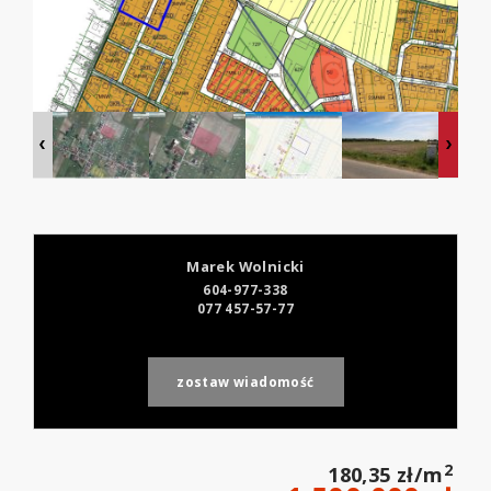
Marek Wolnicki
604-977-338
077 457-57-77
zostaw wiadomość
2
180,35 zł/m