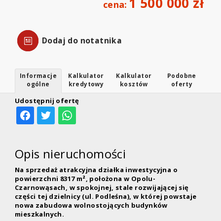
1 500 000 zł
cena:
Dodaj do notatnika
Informacje
Kalkulator
Kalkulator
Podobne
ogólne
kredytowy
kosztów
oferty
Udostępnij ofertę
Opis nieruchomości
Na sprzedaż atrakcyjna działka inwestycyjna o
powierzchni 8317 m², położona
w Opolu-
Czarnowąsach, w spokojnej, stale rozwijającej się
części tej dzielnicy (ul. Podleśna)
,
w której powstaje
nowa zabudowa wolnostojących budynków
mieszkalnych.