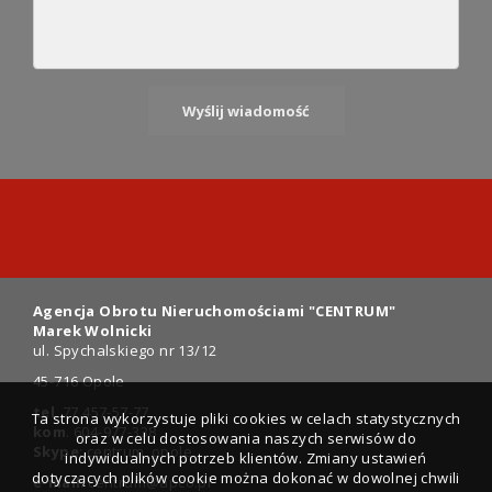
Agencja Obrotu Nieruchomościami "CENTRUM"
Marek Wolnicki
ul. Spychalskiego nr 13/12
45-716 Opole
tel
. 77 457-57-77
Ta strona wykorzystuje pliki cookies w celach statystycznych
kom
. 604-977-338
oraz w celu dostosowania naszych serwisów do
Skype
: centrum_opole
indywidualnych potrzeb klientów. Zmiany ustawień
dotyczących plików cookie można dokonać w dowolnej chwili
e-mail
:
centrum@apco.pl