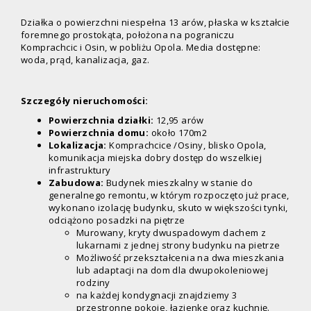
Działka o powierzchni niespełna 13 arów, płaska w kształcie
foremnego prostokąta, położona na pograniczu
Komprachcic i Osin, w pobliżu Opola. Media dostępne:
woda, prąd, kanalizacja, gaz.
Szczegóły nieruchomości:
Powierzchnia działki:
12,95 arów
Powierzchnia domu:
około 170m2
Lokalizacja:
Komprachcice /Osiny, blisko Opola,
komunikacja miejska dobry dostęp do wszelkiej
infrastruktury
Zabudowa:
Budynek mieszkalny w stanie do
generalnego remontu, w którym rozpoczęto już prace,
wykonano izolację budynku, skuto w większości tynki,
odciążono posadzki na piętrze
Murowany, kryty dwuspadowym dachem z
lukarnami z jednej strony budynku na pietrze
Możliwość przekształcenia na dwa mieszkania
lub adaptacji na dom dla dwupokoleniowej
rodziny
na każdej kondygnacji znajdziemy 3
przestronne pokoje, łazienkę oraz kuchnię.