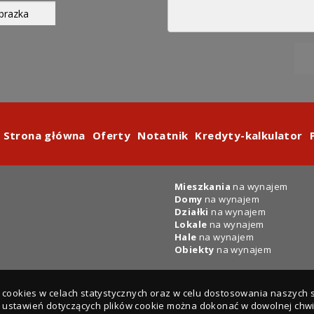
Strona główna
Oferty
Notatnik
Kredyty-kalkulator
Mieszkania
na wynajem
Domy
na wynajem
Działki
na wynajem
Lokale
na wynajem
Hale
na wynajem
Obiekty
na wynajem
ki cookies w celach statystycznych oraz w celu dostosowania naszych
y ustawień dotyczących plików cookie można dokonać w dowolnej chwil