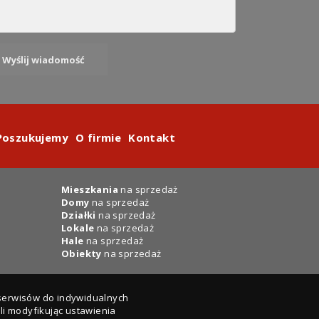
Poszukujemy
O firmie
Kontakt
Mieszkania
na sprzedaż
Domy
na sprzedaż
Działki
na sprzedaż
Lokale
na sprzedaż
Hale
na sprzedaż
Obiekty
na sprzedaż
 serwisów do indywidualnych
i modyfikując ustawienia