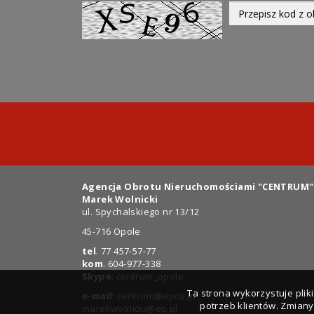
Agencja Obrotu Nieruchomościami "CENTRUM"
Marek Wolnicki
ul. Spychalskiego nr 13/12
45-716 Opole
tel
. 77 457-57-77
kom
. 604-977-338
Skype
: centrum_opole
Ta strona wykorzystuje pli
e-mail
:
centrum@apco.pl
potrzeb klientów. Zmian
marekwolnicki@op.pl