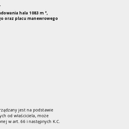
.
adowania hala 1083 m ²,
go oraz placu manewrowego
orządzany jest na podstawie
ych od właściciela, może
onej w art. 66 i następnych K.C.