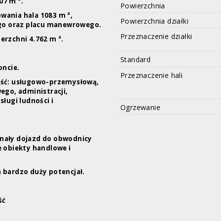
07
m ².
Powierzchnia
wania hala 1083
m ²,
Powierzchnia działki
go oraz placu manewrowego.
Przeznaczenie działki
erzchni 4.762 m ².
Standard
ncie.
Przeznaczenie hali
ność: usługowo-przemysłową,
ego, administracji,
sługi ludności i
Ogrzewanie
onały dojazd do obwodnicy
e obiekty handlowe i
 bardzo duży potencjał.
ść