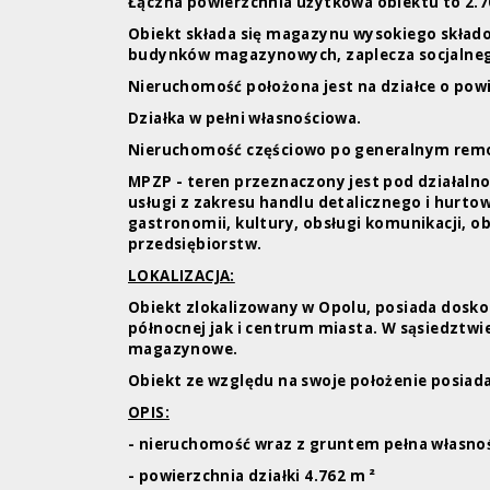
Łączna powierzchnia użytkowa obiektu to 2.7
Obiekt składa się magazynu wysokiego składo
budynków magazynowych, zaplecza socjalne
Nieruchomość położona jest na działce o powi
Działka w pełni własnościowa.
Nieruchomość częściowo po generalnym remo
MPZP - teren przeznaczony jest pod działal
usługi z zakresu handlu detalicznego i hurtow
gastronomii, kultury, obsługi komunikacji, ob
przedsiębiorstw.
LOKALIZACJA:
Obiekt zlokalizowany w Opolu, posiada dosk
północnej jak i centrum miasta. W sąsiedztwi
magazynowe.
Obiekt ze względu na swoje położenie posiada
OPIS:
- nieruchomość wraz z gruntem pełna własno
- powierzchnia działki 4.762 m ²