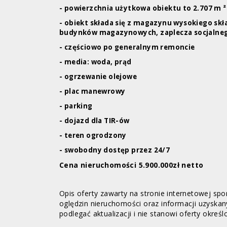
- powierzchnia użytkowa obiektu to 2.707 m ²
- obiekt składa się z magazynu wysokiego skł
budynków magazynowych, zaplecza socjalne
- częściowo po generalnym remoncie
- media: woda, prąd
- ogrzewanie olejowe
- plac manewrowy
- parking
- dojazd dla TIR-ów
- teren ogrodzony
- swobodny dostęp przez 24/7
Cena nieruchomości 5.900.000zł netto
Opis oferty zawarty na stronie internetowej sp
oględzin nieruchomości oraz informacji uzyskan
podlegać aktualizacji i nie stanowi oferty określ