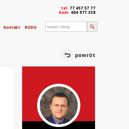
tel.
77 457 57 77
kom.
604 977 338
Kontakt
RODO
powrót