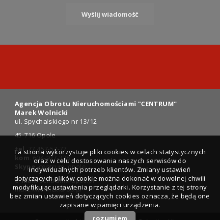
Agencja Obrotu Nieruchomościami "CENTRUM"
Marek Wolnicki
ul. Spychalskiego nr 13/12
45-716 Opole
tel
. 77 457-57-77
Ta strona wykorzystuje pliki cookies w celach statystycznych
kom
. 604-977-338
oraz w celu dostosowania naszych serwisów do
Skype
: centrum_opole
indywidualnych potrzeb klientów. Zmiany ustawień
dotyczących plików cookie można dokonać w dowolnej chwili
e-mail
:
centrum@apco.pl
modyfikując ustawienia przeglądarki. Korzystanie z tej strony
marekwolnicki@op.pl
bez zmian ustawień dotyczących cookies oznacza, że będą one
zapisane w pamięci urządzenia.
rozumiem