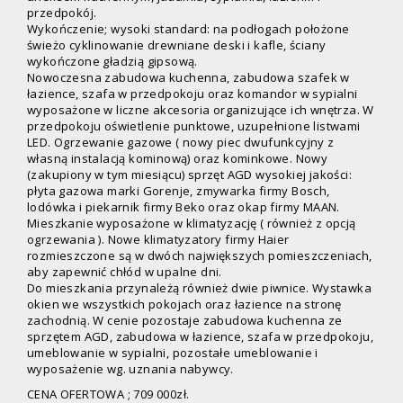
przedpokój.
Wykończenie; wysoki standard: na podłogach położone
świeżo cyklinowanie drewniane deski i kafle, ściany
wykończone gładzią gipsową.
Nowoczesna zabudowa kuchenna, zabudowa szafek w
łazience, szafa w przedpokoju oraz komandor w sypialni
wyposażone w liczne akcesoria organizujące ich wnętrza. W
przedpokoju oświetlenie punktowe, uzupełnione listwami
LED. Ogrzewanie gazowe ( nowy piec dwufunkcyjny z
własną instalacją kominową) oraz kominkowe. Nowy
(zakupiony w tym miesiącu) sprzęt AGD wysokiej jakości:
płyta gazowa marki Gorenje, zmywarka firmy Bosch,
lodówka i piekarnik firmy Beko oraz okap firmy MAAN.
Mieszkanie wyposażone w klimatyzację ( również z opcją
ogrzewania ). Nowe klimatyzatory firmy Haier
rozmieszczone są w dwóch największych pomieszczeniach,
aby zapewnić chłód w upalne dni.
Do mieszkania przynależą również dwie piwnice. Wystawka
okien we wszystkich pokojach oraz łazience na stronę
zachodnią. W cenie pozostaje zabudowa kuchenna ze
sprzętem AGD, zabudowa w łazience, szafa w przedpokoju,
umeblowanie w sypialni, pozostałe umeblowanie i
wyposażenie wg. uznania nabywcy.
CENA OFERTOWA ; 709 000zł.